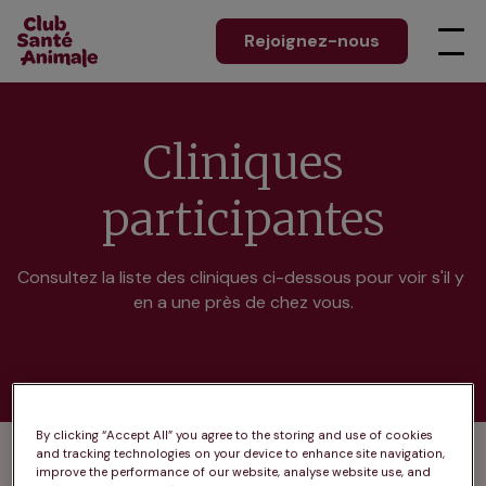
Rejoignez-nous
Cliniques
participantes
Consultez la liste des cliniques ci-dessous pour voir s'il y 
en a une près de chez vous.
By clicking “Accept All” you agree to the storing and use of cookies
and tracking technologies on your device to enhance site navigation,
Les cliniques participantes
improve the performance of our website, analyse website use, and