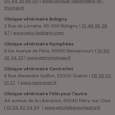
03 44 39 66 00
 | 
www.clinique-veterinaire-st-
thomas.fr
Clinique vétérinaire Bobigny 
2 Rue de Lorraine, 93 000 Bobigny | 
01 48 95 28 
97
 | 
www.veto-bobigny.com
Clinique vétérinaire Nymphéas
9 bis Avenue de Paris, 95550 Bessancourt | 
01 30 
26 34 32
 | 
www.vetnympheas.fr
Clinique vétérinaire CentreVet
6 Rue Alexandre Guillon, 23000 Guéret | 
05 55 52 
01 37
  | 
www.centrevet.fr
Clinique vétérinaire Félin pour l'autre 
44 avenue de la Libération, 95540 Méry-sur-Oise 
| 
01 34 42 34 3
4  | 
www.vetofelinpourlautre.fr